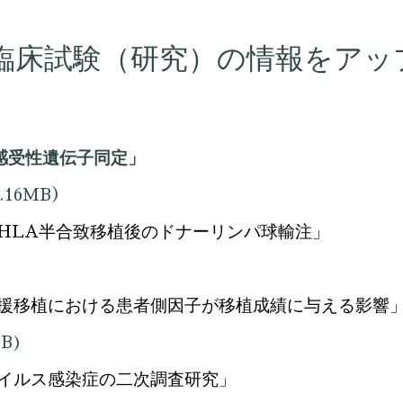
臨床試験（研究）の情報をアッ
感受性遺伝子同定」
.16MB）
半合致移植後のドナーリンパ球輸注」
HLA
援移植における患者側因子が移植成績に与える影響
MB)
イルス感染症の二次調査研究」