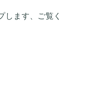
プします、ご覧く
」