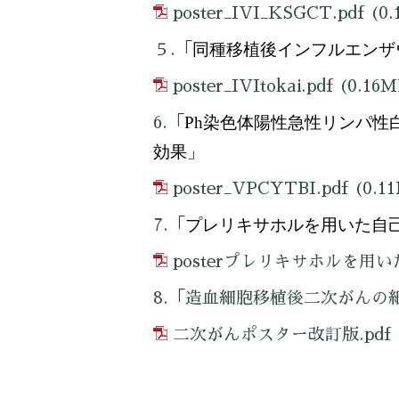
poster_IVI_KSGCT.pdf
(0.
同種移植後インフルエンザ
５.「
poster_IVItokai.pdf
(0.16M
Ph
染色体陽性急性リンパ性
6.「
効果」
poster_VPCYTBI.pdf
(0.1
プレリキサホルを用いた自
7.「
posterプレリキサホルを用
8.「造血細胞移植後二次がん
二次がんポスター改訂版.pdf