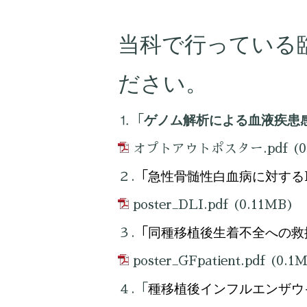
当科で行っている
ださい。
ゲノム解析による血液疾患
⒈「
オプトアウトポスター.pdf
(0
急性骨髄性白血病に対する
２.
「
poster_DLI.pdf
(0.11MB)
同種移植後生着不全への救
３.
「
poster_GFpatient.pdf
(0.1
種移植後インフルエンザウ
４.「