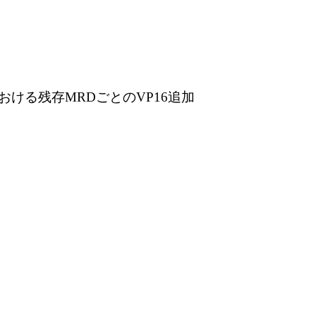
おける残存
MRD
ごとの
VP16
追加