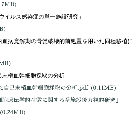
17MB)
ウイルス感染症の単一施設研究」
B)
白血病寛解期の骨髄破壊的前処置を用いた同種移植に
1MB)
己末梢血幹細胞採取の分析」
いた自己末梢血幹細胞採取の分析.pdf
(0.11MB)
の細胞遺伝学的特徴に関する多施設後方視的研究」
(0.24MB)