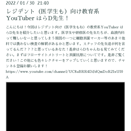
2022
01
30 21:40
/
/
レジデント（医学生も）向け教育系
YouTuber はらD先生！
こんにちは！今回はレジデント向け（医学生もね）の教育系YouTuber は
らD先生を紹介したいと思います。医学生や研修医の先生たちが、血液内科
って難しいなーと思ってしまう原因の一つに細胞表面マーカー等のあまり他
科では扱わない検査の解釈があるかと思います。スタッフの先生達が何を言
ってるんだ？？？と思っているあなた！是非はらDちゃんねる見てみてくだ
さい。まずはフローサイトメトリートと表面抗原についてです。是非ご覧く
ださい！この他にも色々レクチャーをアップしていくと思いますので、チャ
ンネル登録お願いします！
https://www.youtube.com/channel/UC8aBRR4DiJdQmDoR2IsUI0
A