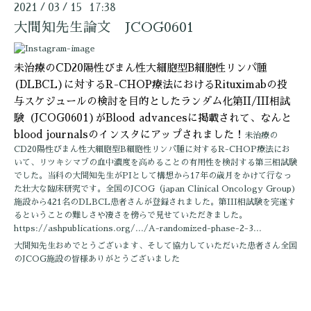
2021
03
15 17:38
/
/
大間知先生論文 JCOG0601
未治療のCD20陽性びまん性大細胞型B細胞性リンパ腫
(DLBCL)に対するR-CHOP療法におけるRituximabの投
与スケジュールの検討を目的としたランダム化第II/III相試
験（JCOG0601)がBlood advancesに掲載されて、なんと
blood journalsのインスタにアップされました！
未治療の
CD20陽性びまん性大細胞型B細胞性リンパ腫に対するR-CHOP療法にお
いて、リツキシマブの血中濃度を高めることの有用性を検討する第三相試験
でした。当科の大間知先生がPIとして構想から17年の歳月をかけて行なっ
た壮大な臨床研究です。全国のJCOG（japan Clinical Oncology Group)
施設から421名のDLBCL患者さんが登録されました。第III相試験を完遂す
るということの難しさや凄さを傍らで見せていただきました。
https://ashpublications.org/.../A-randomized-phase-2-3...
大間知先生おめでとうございます、そして協力していただいた患者さん全国
のJCOG施設の皆様ありがとうございました